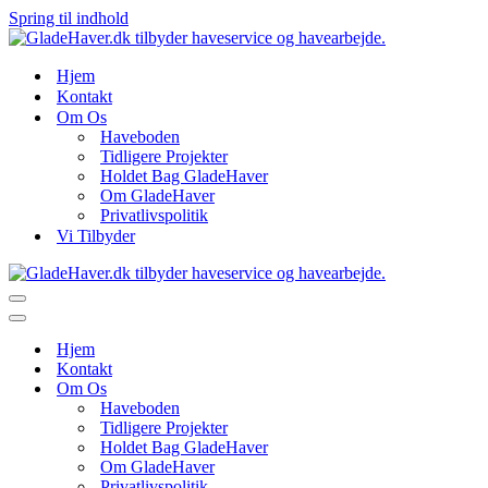
Spring til indhold
Hjem
Kontakt
Om Os
Haveboden
Tidligere Projekter
Holdet Bag GladeHaver
Om GladeHaver
Privatlivspolitik
Vi Tilbyder
Navigation
menu
Navigation
menu
Hjem
Kontakt
Om Os
Haveboden
Tidligere Projekter
Holdet Bag GladeHaver
Om GladeHaver
Privatlivspolitik