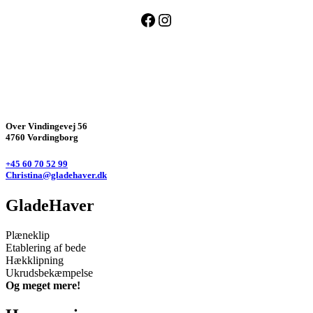
Facebook
Instagram
Over Vindingevej 56
4760 Vordingborg
+45 60 70 52 99
Christina@gladehaver.dk
GladeHaver
Plæneklip
Etablering af bede
Hækklipning
Ukrudsbekæmpelse
Og meget mere!