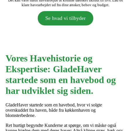
Det kan være hårdt havearbejde at komme uønsket ukrudt til livs. Lad os
klare havearbejdet ud fra dine ønsker, behov og budget.
Se hvad vi tilbyder
Vores Havehistorie og
Ekspertise: GladeHaver
startede som en havebod og
har udviklet sig siden.
GladeHaver startede som en havebod, hvor vi solgte
overskuddet fra haven, både fra køkkenhaven og
blomsterbedene.
Ret hurtigt begyndte Kunderne at spørge, om vi måske også
kunne hjælpe dem med deres haver: Altså klippe græs, hæk osv.