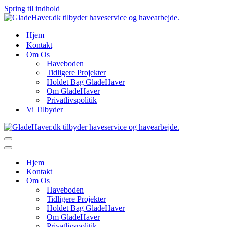
Spring til indhold
Hjem
Kontakt
Om Os
Haveboden
Tidligere Projekter
Holdet Bag GladeHaver
Om GladeHaver
Privatlivspolitik
Vi Tilbyder
Navigation
menu
Navigation
menu
Hjem
Kontakt
Om Os
Haveboden
Tidligere Projekter
Holdet Bag GladeHaver
Om GladeHaver
Privatlivspolitik