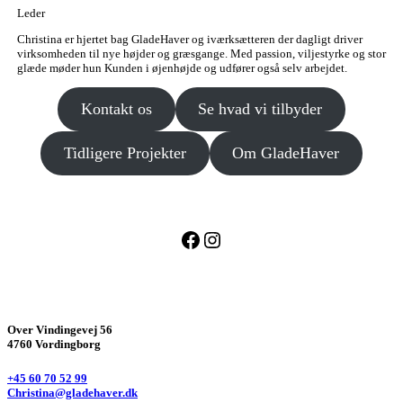
Leder
Christina er hjertet bag GladeHaver og iværksætteren der dagligt driver
virksomheden til nye højder og græsgange. Med passion, viljestyrke og stor
glæde møder hun Kunden i øjenhøjde og udfører også selv arbejdet.
Kontakt os
Se hvad vi tilbyder
Tidligere Projekter
Om GladeHaver
Facebook
Instagram
Over Vindingevej 56
4760 Vordingborg
+45 60 70 52 99
Christina@gladehaver.dk