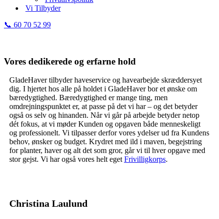
Vi Tilbyder
📞 60 70 52 99
Vores dedikerede og erfarne hold
GladeHaver tilbyder haveservice og havearbejde skræddersyet
dig. I hjertet hos alle på holdet i GladeHaver bor et ønske om
bæredygtighed. Bæredygtighed er mange ting, men
omdrejningspunktet er, at passe på det vi har – og det betyder
også os selv og hinanden. Når vi går på arbejde betyder netop
dét fokus, at vi møder Kunden og opgaven både menneskeligt
og professionelt. Vi tilpasser derfor vores ydelser ud fra Kundens
behov, ønsker og budget. Krydret med ild i maven, begejstring
for planter, haver og alt det som gror, går vi til hver opgave med
stor gejst. Vi har også vores helt eget
Frivilligkorps
.
Christina Laulund